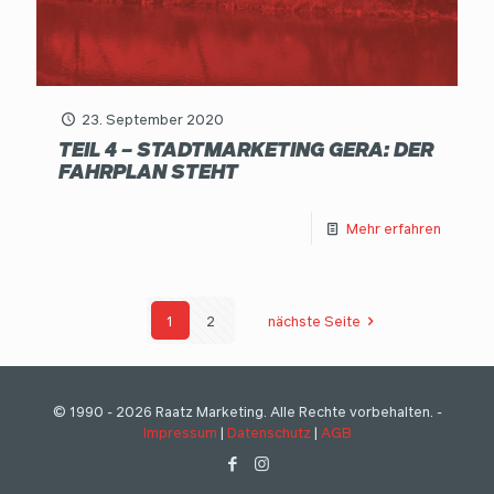
23. September 2020
TEIL 4 – STADTMARKETING GERA: DER
FAHRPLAN STEHT
Mehr erfahren
1
2
nächste Seite
© 1990 - 2026 Raatz Marketing. Alle Rechte vorbehalten. -
Impressum
|
Datenschutz
|
AGB